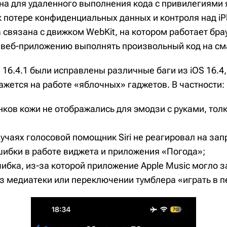
на для удаленного выполнения кода с привилегиями я
к потере конфиденциальных данных и контроля над iP
связана с движком WebKit, на котором работает брауз
 веб-приложению выполнять произвольный код на см
S 16.4.1 были исправлены различные баги из iOS 16.4,
ажется на работе «яблочных» гаджетов. В частности:
нков кожи не отображались для эмодзи с руками, то
учаях голосовой помощник Siri не реагировал на зап
ибки в работе виджета и приложения «Погода»;
ибка, из-за которой приложение Apple Music могло з
из медиатеки или переключении тумблера «играть в 