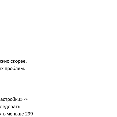
ожно скорее,
ых проблем.
астройки» ->
следовать
чуть меньше 299