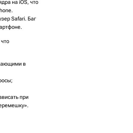
дра на iOS, что
hone.
ер Safari. Баг
артфоне.
 что
лкающими в
росы;
ависать при
перемешку».