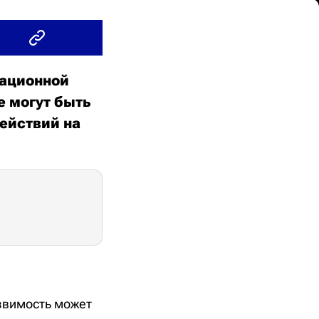
рационной
е могут быть
ействий на
язвимость может