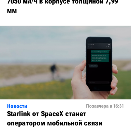
7050 мА·ч в корпусе толщиной 7,99
мм
Новости
Позавчера в 16:31
Starlink от SpaceX станет
оператором мобильной связи