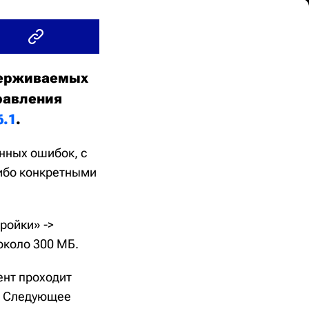
ддерживаемых
равления
6.1
.
анных ошибок, с
либо конкретными
ройки» ->
около 300 МБ.
ент проходит
а. Следующее