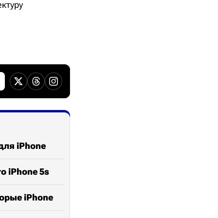
ектуру
для iPhone
о iPhone 5s
торые iPhone