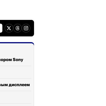
сором Sony
овым дисплеем