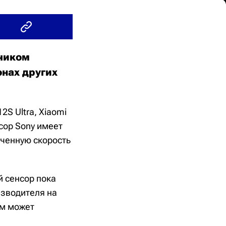
тчиком
онах других
S Ultra, Xiaomi
нсор Sony имеет
иченную скорость
 сенсор пока
изводителя на
ом может