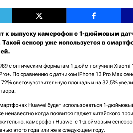
ит к выпуску камерофон с 1-дюймовым да
 Такой сенсор уже используется в смартф
лей.
89 с оптическим форматам 1 дюйм получили Xiaomi 12
0 Pro+. По сравнению с датчиком iPhone 13 Pro Max се
172% светочувствительную площадь и на 32,5% увел
твора.
смартфонах Huawei будет использоваться 1-дюймовый
же неизвестно когда появится гаджет китайского про
жительно, камерофон Huawei с 1-дюймовым сенсор
енью этого года или же в следующем году.