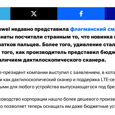
wei недавно представила
флагманский см
наты посчитали странным то, что новинка 
атков пальцев. Более того, удивление ста
 того, как производитель представил бюд
аличием дактилоскопического сканера.
це-президент компании выступил с заявлением, в кот
и как дактилоскопический сканер и поддержка LTE-с
ными для любого устройства выпускающегося под бр
уководство корпорации нашло более дешевого произ
то позволяет теперь оснащать им даже бюджетные ус