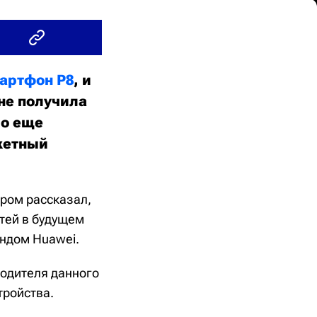
артфон P8
, и
не получила
ло еще
жетный
ором рассказал,
етей в будущем
ендом Huawei.
водителя данного
тройства.