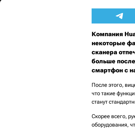
Компания Hua
некоторые фа
сканера отпеч
больше после
смартфон с н
После этого, ви
что такие функци
станут стандарт
Скорее всего, р
оборудования, ч