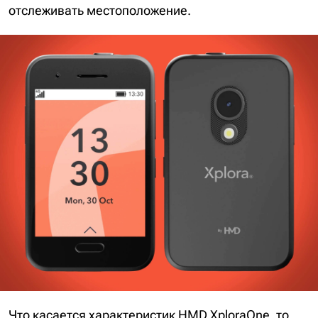
отслеживать местоположение.
Что касается характеристик HMD XploraOne, то