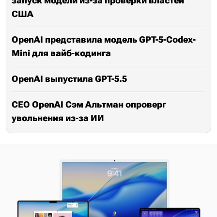
запуск модели из-за проверки властей
США
OpenAI представила модель GPT-5-Codex-
Mini для вайб-кодинга
OpenAI выпустила GPT-5.5
CEO OpenAI Сэм Альтман опроверг
увольнения из-за ИИ