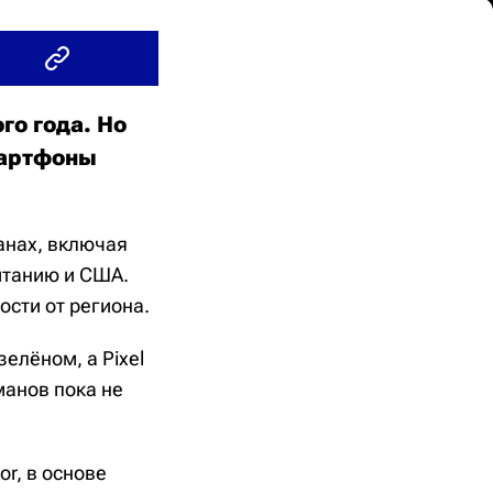
го года. Но
мартфоны
ранах, включая
итанию и США.
сти от региона.
зелёном, а Pixel
манов пока не
or, в основе