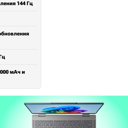
ления 144 Гц
обновления
Гц
000 мАч и