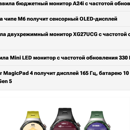
авила бюджетный монитор A24i с частотой обнов
а чипе M6 получит сенсорный OLED-дисплей
ла двухрежимный монитор XG27UCG с частотой 
ла Mini LED монитор с частотой обновления 330 
 MagicPad 4 получит дисплей 165 Гц, батарею 10 
Gen 5