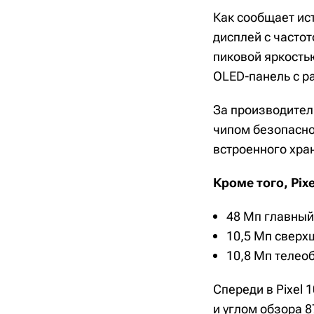
Как сообщает ист
дисплей с частот
пиковой яркость
OLED-панель с р
За производитель
чипом безопаснос
встроенного хра
Кроме того, Pix
48 Мп главный
10,5 Мп сверх
10,8 Мп телео
Спереди в Pixel 
и углом обзора 8