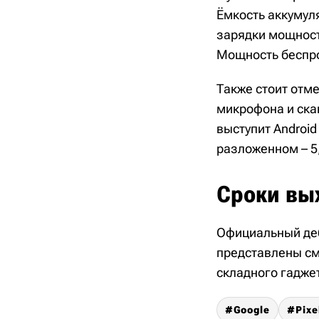
Ёмкость аккумул
зарядки мощность
Мощность беспро
Также стоит отме
микрофона и скан
выступит Android
разложенном – 5,
Сроки вы
Официальный дебю
представлены сма
складного гаджет
Google
Pixe