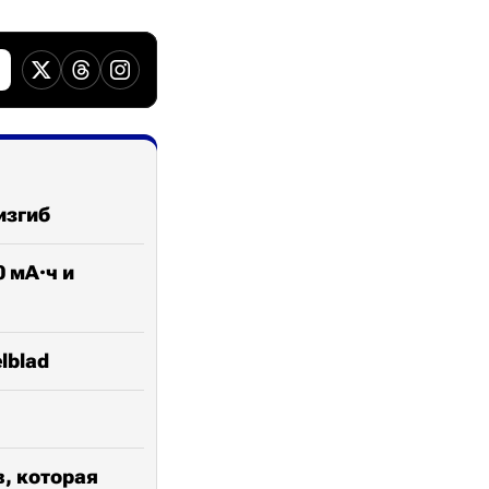
изгиб
0 мА·ч и
lblad
в, которая