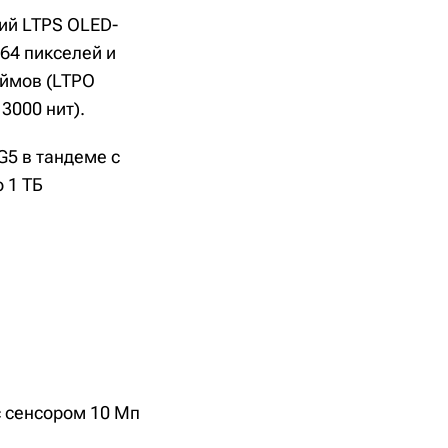
ний LTPS OLED-
64 пикселей и
юймов (LTPO
3000 нит).
G5 в тандеме с
 1 ТБ
с сенсором 10 Мп