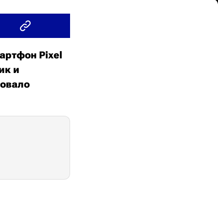
артфон Pixel
ик и
ковало