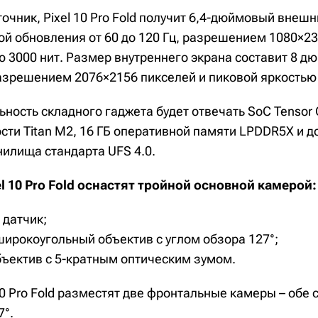
очник, Pixel 10 Pro Fold получит 6,4-дюймовый внеш
ой обновления от 60 до 120 Гц, разрешением 1080×23
ю 3000 нит. Размер внутреннего экрана составит 8 д
азрешением 2076×2156 пикселей и пиковой яркостью 
ность складного гаджета будет отвечать SoC Tensor 
ти Titan M2, 16 ГБ оперативной памяти LPDDR5X и до
нилища стандарта UFS 4.0.
el 10 Pro Fold оснастят тройной основной камерой:
 датчик;
широкоугольный объектив с углом обзора 127°;
бъектив с 5-кратным оптическим зумом.
10 Pro Fold разместят две фронтальные камеры – обе 
7°.