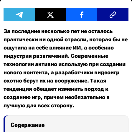
За последние несколько лет не осталось
практически ни одной отрасли, которая бы не
ощутила на себе влияние ИИ, а особенно
индустрия развлечений. Современные
технологии активно использую при создании
нового контента, а разработчики видеоигр
охотно берут их на вооружение. Такая
тенденция обещает изменить подход к
созданию игр, причем необязательно в
лучшую для всех сторону.
Содержание