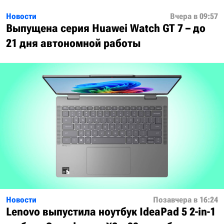
Новости
Вчера в 09:57
Выпущена серия Huawei Watch GT 7 – до
21 дня автономной работы
Новости
Позавчера в 16:24
Lenovo выпустила ноутбук IdeaPad 5 2-in-1