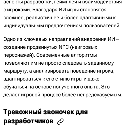
аспекты разработки, геймплея и взаимодействия
с игроками. Благодаря ИИ игры становятся
сложнее, реалистичнее и более адаптивными к
индивидуальным предпочтениям пользователей.
Одно из ключевых направлений внедрения ИИ –
создание продвинутых NPC (неигровых
персонажей). Современные алгоритмы
позволяют им не просто следовать заданному
маршруту, а анализировать поведение игрока,
адаптироваться к его стилю игры и даже
обучаться на основе полученного опыта. Это
делает игровой процесс более непредсказуемым.
Тревожный звоночек для
разработчиков