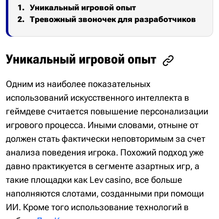
Уникальный игровой опыт
Тревожный звоночек для разработчиков
Уникальный игровой опыт
Одним из наиболее показательных
использований искусственного интеллекта в
геймдеве считается повышение персонализации
игрового процесса. Иными словами, отныне от
должен стать фактически неповторимым за счет
анализа поведения игрока. Похожий подход уже
давно практикуется в сегменте азартных игр, а
такие площадки как Lev casino, все больше
наполняются слотами, созданными при помощи
ИИ. Кроме того использование технологий в