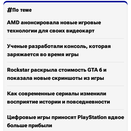
По теме
AMD анонсировала новые игровые
технологии для своих видеокарт
Ученые разработали консоль, которая
заряжается во время игры
Rockstar раскрыла стоимость GTA 6 и
показала новые скриншоты из игры
Как современные сериалы изменили
восприятие истории и повседневности
Цифровые игры приносят PlayStation вдвое
больше прибыли