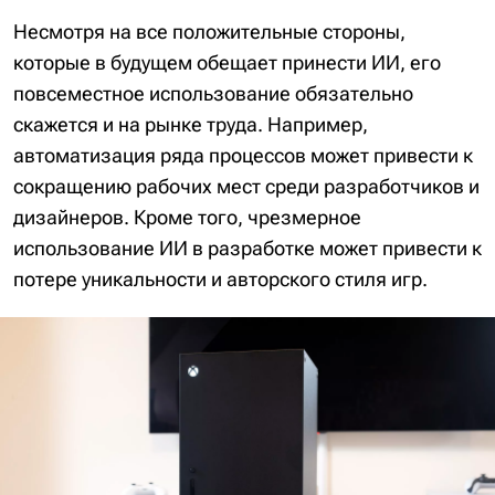
Несмотря на все положительные стороны,
которые в будущем обещает принести ИИ, его
повсеместное использование обязательно
скажется и на рынке труда. Например,
автоматизация ряда процессов может привести к
сокращению рабочих мест среди разработчиков и
дизайнеров. Кроме того, чрезмерное
использование ИИ в разработке может привести к
потере уникальности и авторского стиля игр.