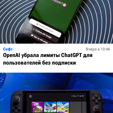
Софт
Вчера в 13:46
OpenAI убрала лимиты ChatGPT для
пользователей без подписки