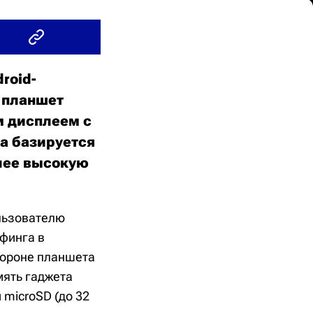
roid-
 планшет
ым дисплеем с
а базируется
лее высокую
ользователю
рфинга в
тороне планшета
мять гаджета
 microSD (до 32