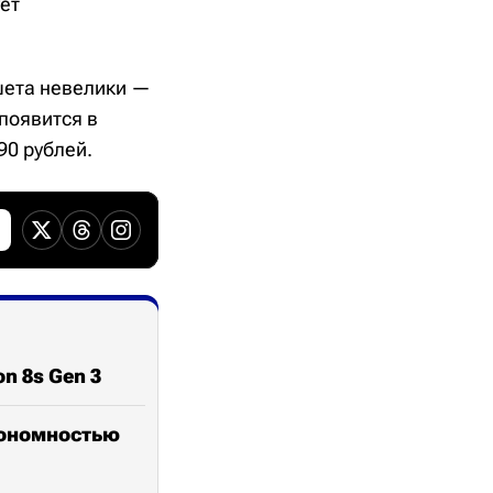
ует
ншета невелики —
 появится в
90 рублей.
n 8s Gen 3
втономностью