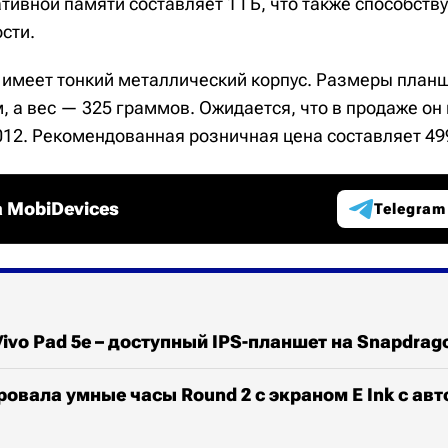
тивной памяти составляет 1 ГБ, что также способств
сти.
02 имеет тонкий металлический корпус. Размеры пла
, а вес — 325 граммов. Ожидается, что в продаже он
012. Рекомендованная розничная цена составляет 49
 MobiDevices
Telegram
ivo Pad 5e – доступный IPS-планшет на Snapdrago
ровала умные часы Round 2 с экраном E Ink с а