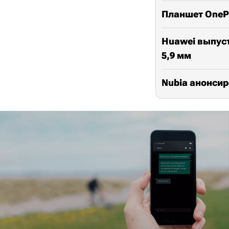
Планшет OnePl
Huawei выпуст
5,9 мм
Nubia анонси