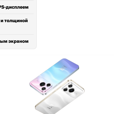
IPS-дисплеем
ц и толщиной
овым экраном