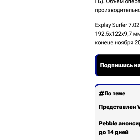
ГБ). Объем опера
производительно
Explay Surfer 7.
192,5х122х9,7 мм
конеце ноября 2
Подпишись на
По теме
Представлен V
Pebble анонси
до 14 дней