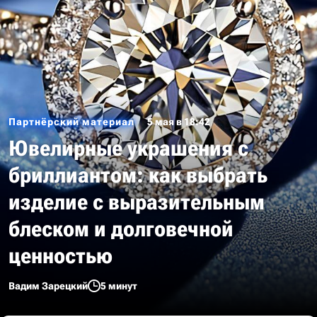
Партнёрский материал
5 мая в 18:42
Ювелирные украшения с
бриллиантом: как выбрать
изделие с выразительным
блеском и долговечной
ценностью
Вадим Зарецкий
5 минут