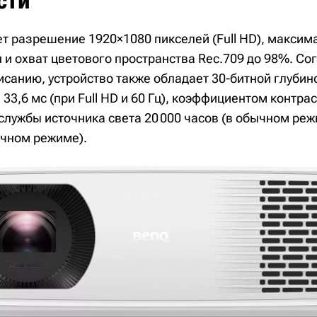
сти
т разрешение 1920×1080 пикселей (Full HD), максим
 и охват цветового пространства Rec.709 до 98%. Со
санию, устройство также обладает 30-битной глубин
33,6 мс (при Full HD и 60 Гц), коэффициентом контрас
службы источника света 20 000 часов (в обычном реж
ичном режиме).