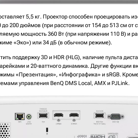
оставляет 5,5 кг. Проектор способен проецировать 
 до 200 дюймов (при расстоянии от 154 до 513 см от 
ляемую мощность 360 Вт (при напряжении 110 В) и ра
жиме «Эко») или 34 дБ (в обычном режиме).
тить поддержку 3D и HDR (HLG), наличие пульта дист
тарейками и 20-ваттного динамика. Другие функции в
ежимы «Презентация», «Инфографика» и sRGB. Кроме 
темами управления BenQ DMS Local, AMX и PJLink.