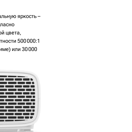
альную яркость –
гласно
ой цвета,
тности 500 000:1
име) или 30 000