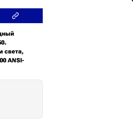
одный
0.
 света,
00 ANSI-