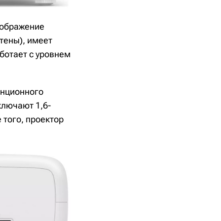
изображение
стены), имеет
ботает с уровнем
анционного
ключают 1,6-
того, проектор