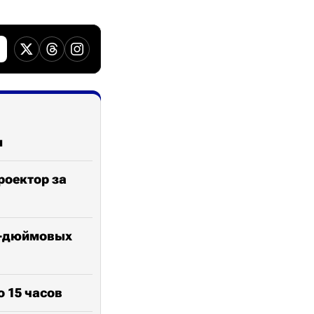
н
роектор за
0-дюймовых
о 15 часов