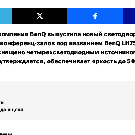
компания BenQ выпустила новый светоди
 конференц-залов под названием BenQ LH75
снащено четырехсветодиодным источником
утверждается, обеспечивает яркость до 5 0
ти
да и цена