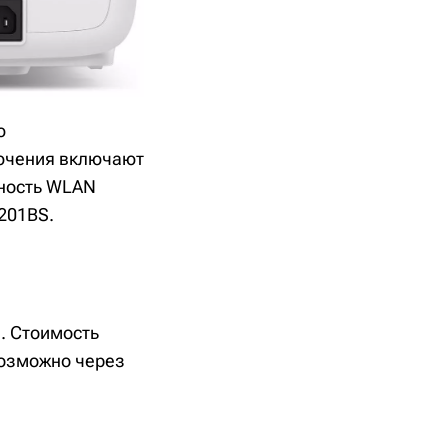
ю
лючения включают
ьность WLAN
201BS.
. Стоимость
возможно через