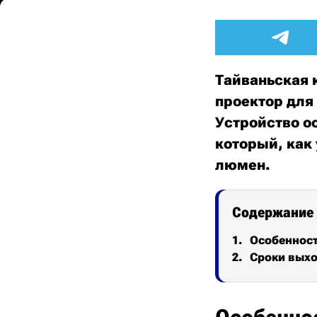
Тайваньская 
проектор для
Устройство о
который, как 
люмен.
Содержание
Особеннос
Сроки выхо