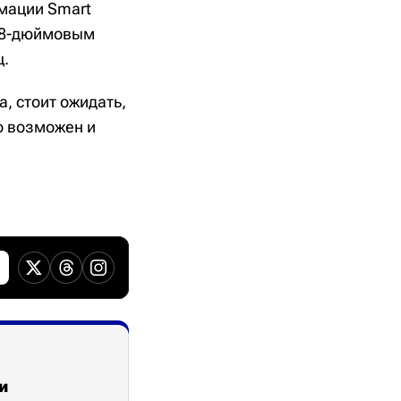
мации Smart
,78-дюймовым
ц.
, стоит ожидать,
ко возможен и
и