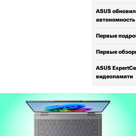
ASUS обновила
автономность 
Первые подроб
Первые обзоры
ASUS ExpertCen
видеопамяти