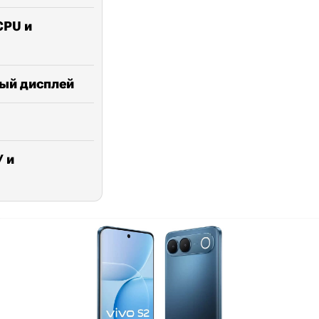
CPU и
ный дисплей
У и