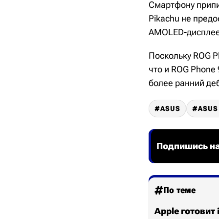
Смартфону припи
Pikachu не пред
AMOLED-дисплеем
Поскольку ROG Ph
что и ROG Phone 
более ранний де
ASUS
ASUS
Подпишись на
По теме
Apple готовит 