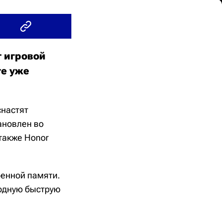
т игровой
те уже
снастят
ановлен во
 также Honor
оенной памяти.
одную быструю