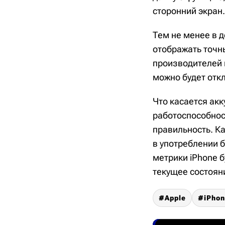
сторонний экран.
Тем не менее в д
отображать точны
производителей 
можно будет откл
Что касается ак
работоспособност
правильность. К
в употреблении 
метрики iPhone 
текущее состояни
Apple
iPho