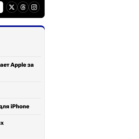
ает Apple за
для iPhone
ых