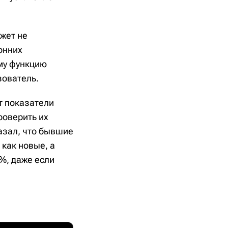
ожет не
онних
му функцию
зователь.
т показатели
роверить их
азал, что бывшие
как новые, а
%, даже если