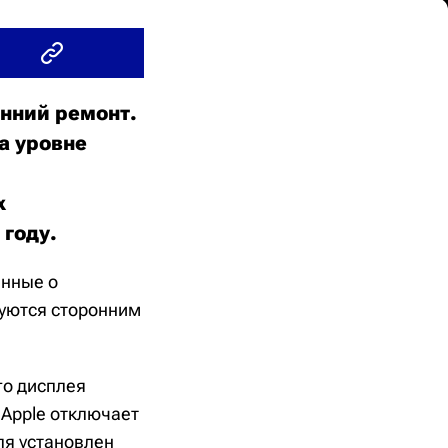
онний ремонт.
а уровне
х
 году.
анные о
зуются сторонним
го дисплея
 Apple отключает
ля установлен