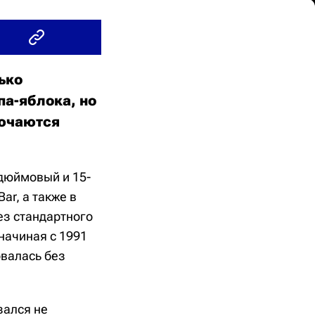
ько
па-яблока, но
лючаются
дюймовый и 15-
ar, а также в
ез стандартного
 начиная с 1991
овалась без
зался не