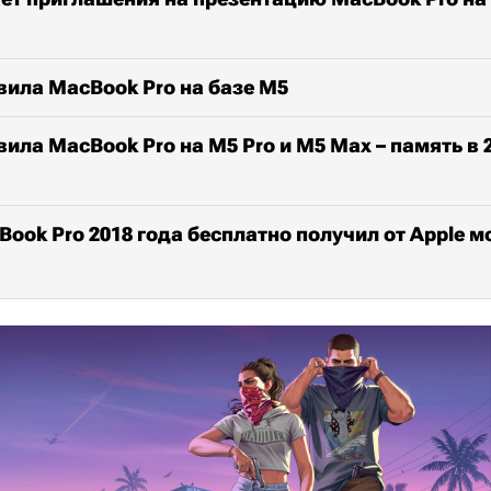
вила MacBook Pro на базе M5
вила MacBook Pro на M5 Pro и M5 Max – память в 
ook Pro 2018 года бесплатно получил от Apple м