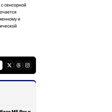
 с сенсорной
лючается
менному и
тической
базе M5 Pro и