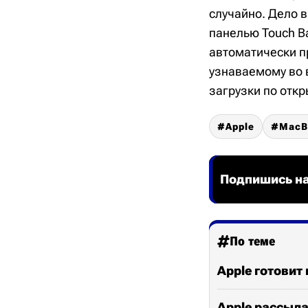
случайно. Дело в
панелью Touch Ba
автоматически п
узнаваемому во 
загрузки по отк
Apple
MacB
Подпишись на
По теме
Apple готовит 
Apple рассыла