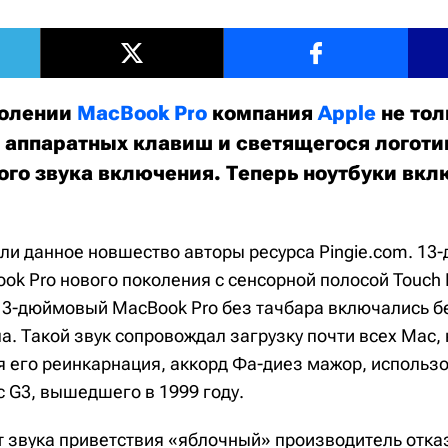
колении
MacBook Pro
компания
Apple
не тол
т аппаратных клавиш и светящегося логоти
ого звука включения. Теперь ноутбуки вк
и данное новшество авторы ресурса Pingie.com. 13-
 Pro нового поколения с сенсорной полосой Touch B
3-дюймовый MacBook Pro без тачбара включались б
а. Такой звук сопровождал загрузку почти всех Mac,
яя его реинкарнация, аккорд Фа-диез мажор, использ
c G3, вышедшего в 1999 году.
от звука приветствия «яблочный» производитель отка