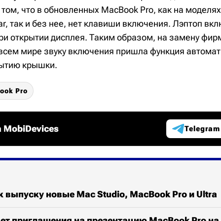
 том, что в обновленных MacBook Pro, как на моделях
r, так и без нее, нет клавиши включения. Лэптоп вк
ри открытии дисплея. Таким образом, на замену фир
всем мире звуку включения пришла функция автома
рытию крышки.
ook Pro
 MobiDevices
Telegram
к выпуску новые Mac Studio, MacBook Pro и Ultra
ет приглашения на презентацию MacBook Pro на 