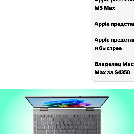
M5 Max
Apple предста
Apple предста
и быстрее
Владелец MacB
Max за $4350