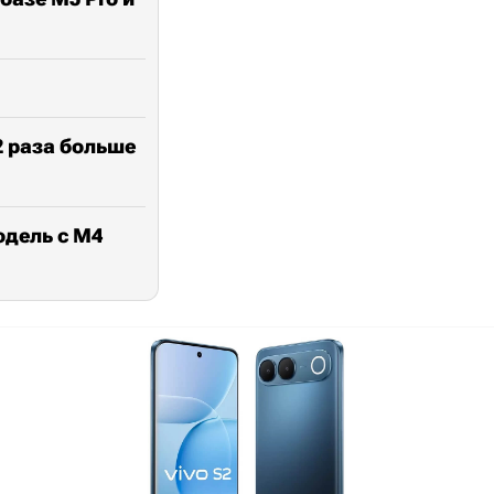
2 раза больше
одель с M4