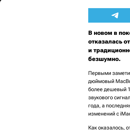
В новом в по
отказалась о
и традиционн
безшумно.
Первыми заметил
дюймовый MacBook
более дешевый 1
звукового сигнал
года, а последн
изменений с iMa
Как оказалось, 