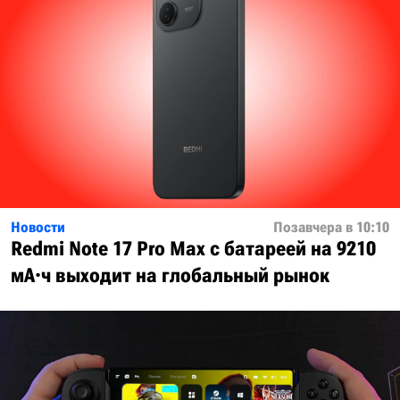
Новости
Позавчера в 10:10
Redmi Note 17 Pro Max с батареей на 9210
мА·ч выходит на глобальный рынок