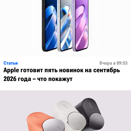
Статьи
Вчера в 09:53
Apple готовит пять новинок на сентябрь
2026 года – что покажут