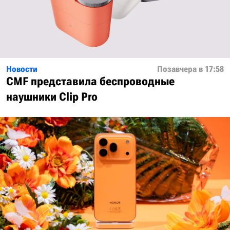
Новости
Позавчера в 17:58
CMF представила беспроводные
наушники Clip Pro