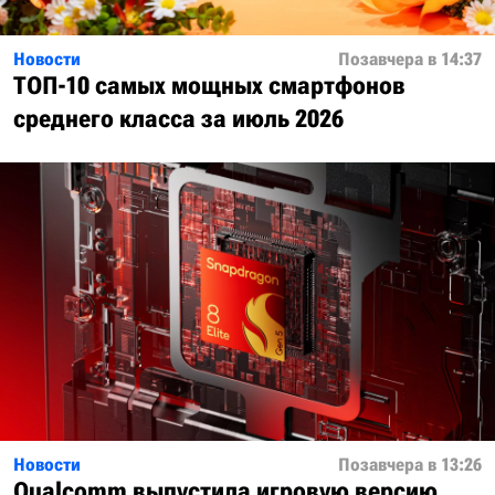
Новости
Позавчера в 14:37
ТОП-10 самых мощных смартфонов
среднего класса за июль 2026
Новости
Позавчера в 13:26
Qualcomm выпустила игровую версию