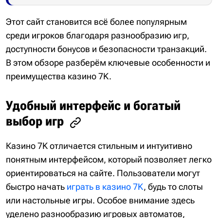
Этот сайт становится всё более популярным
среди игроков благодаря разнообразию игр,
доступности бонусов и безопасности транзакций.
В этом обзоре разберём ключевые особенности и
преимущества казино 7K.
Удобный интерфейс и богатый
выбор игр
Казино 7K отличается стильным и интуитивно
понятным интерфейсом, который позволяет легко
ориентироваться на сайте. Пользователи могут
быстро начать
играть в казино 7K
, будь то слоты
или настольные игры. Особое внимание здесь
уделено разнообразию игровых автоматов,