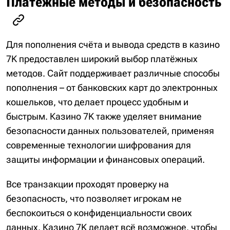
Платёжные методы и безопасность
Для пополнения счёта и вывода средств в казино
7K предоставлен широкий выбор платёжных
методов. Сайт поддерживает различные способы
пополнения – от банковских карт до электронных
кошельков, что делает процесс удобным и
быстрым. Казино 7K также уделяет внимание
безопасности данных пользователей, применяя
современные технологии шифрования для
защиты информации и финансовых операций.
Все транзакции проходят проверку на
безопасность, что позволяет игрокам не
беспокоиться о конфиденциальности своих
данных. Казино 7K делает всё возможное, чтобы