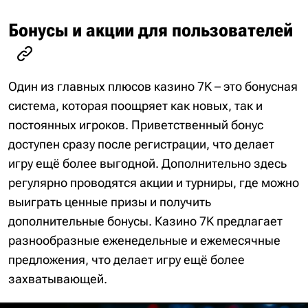
Бонусы и акции для пользователей
Один из главных плюсов казино 7K – это бонусная
система, которая поощряет как новых, так и
постоянных игроков. Приветственный бонус
доступен сразу после регистрации, что делает
игру ещё более выгодной. Дополнительно здесь
регулярно проводятся акции и турниры, где можно
выиграть ценные призы и получить
дополнительные бонусы. Казино 7K предлагает
разнообразные еженедельные и ежемесячные
предложения, что делает игру ещё более
захватывающей.