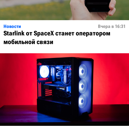
Новости
Вчера в 16:31
Starlink от SpaceX станет оператором
мобильной связи