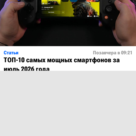
Статьи
Позавчера в 09:21
ТОП-10 самых мощных смартфонов за
июль 2026 года
Показать ещё
О проекте
Лицензия
Обратная связь