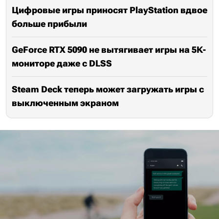
Цифровые игры приносят PlayStation вдвое
больше прибыли
GeForce RTX 5090 не вытягивает игры на 5К-
мониторе даже с DLSS
Steam Deck теперь может загружать игры с
выключенным экраном