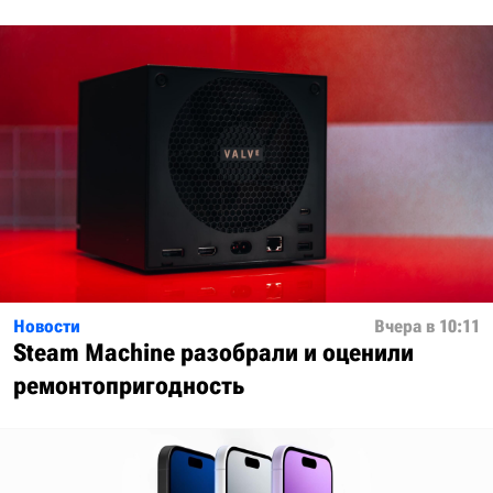
Новости
Вчера в 10:11
Steam Machine разобрали и оценили
ремонтопригодность