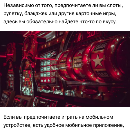
Независимо от того, предпочитаете ли вы слоты,
рулетку, блэкджек или другие карточные игры,
здесь вы обязательно найдете что-то по вкусу.
Если вы предпочитаете играть на мобильном
устройстве, есть удобное мобильное приложение,