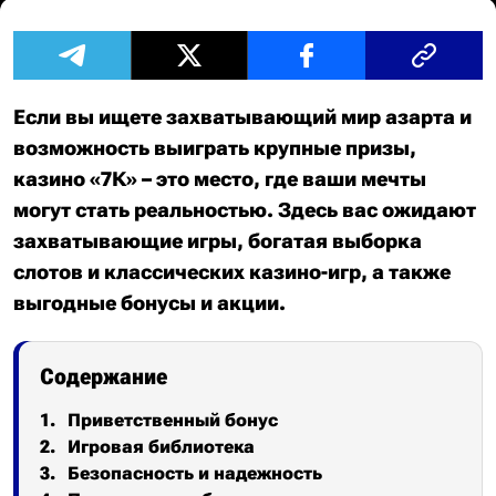
Если вы ищете захватывающий мир азарта и
возможность выиграть крупные призы,
казино «7К» – это место, где ваши мечты
могут стать реальностью. Здесь вас ожидают
захватывающие игры, богатая выборка
слотов и классических казино-игр, а также
выгодные бонусы и акции.
Содержание
Приветственный бонус
Игровая библиотека
Безопасность и надежность