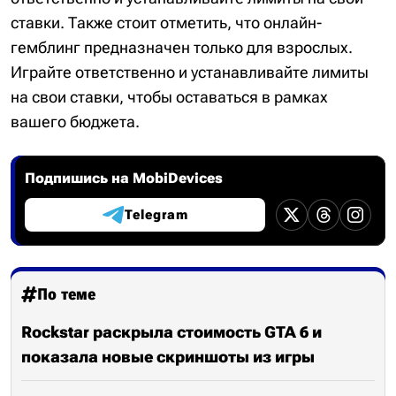
ставки. Также стоит отметить, что онлайн-
гемблинг предназначен только для взрослых.
Играйте ответственно и устанавливайте лимиты
на свои ставки, чтобы оставаться в рамках
вашего бюджета.
Подпишись на MobiDevices
Telegram
По теме
Rockstar раскрыла стоимость GTA 6 и
показала новые скриншоты из игры