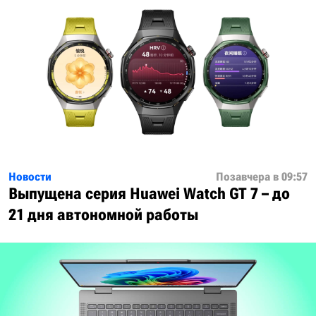
Новости
Позавчера в 09:57
Выпущена серия Huawei Watch GT 7 – до
21 дня автономной работы