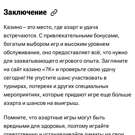
Заключение
Казино – это место, где азарт и удача
встречаются. С привлекательными бонусами,
богатым выбором игр и высоким уровнем
обслуживания, оно предоставляет всё, что нужно
для захватывающего игрового опыта. Загляните
на сайт казино «7К» и проверьте свою удачу
сегодня! Не упустите шанс участвовать в
турнирах, лотереях и других специальных
мероприятиях, которые придают игре еще больше
азарта и шансов на выигрыш.
Помните, что азартные игры могут быть
вредными для здоровья, поэтому играйте
ответственно и устанавливайте лимиты на свои