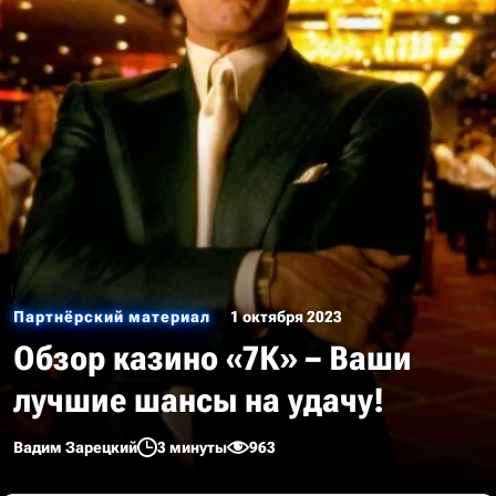
Партнёрский материал
1 октября 2023
Обзор казино «7К» – Ваши
лучшие шансы на удачу!
Вадим Зарецкий
3 минуты
963