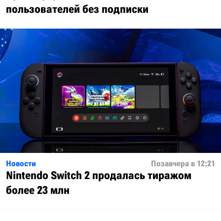
пользователей без подписки
Новости
Позавчера в 12:21
Nintendo Switch 2 продалась тиражом
более 23 млн