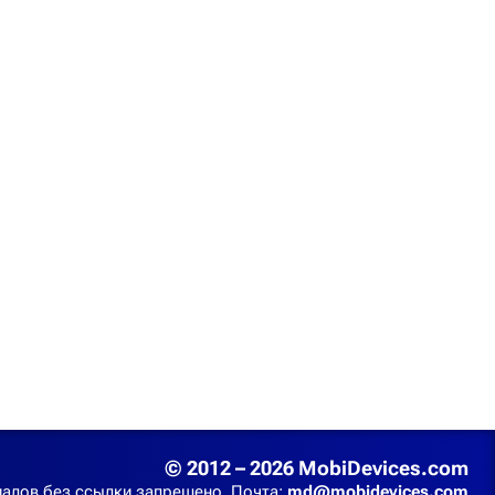
© 2012 – 2026 MobiDevices.com
алов без ссылки запрещено. Почта:
md@mobidevices.com