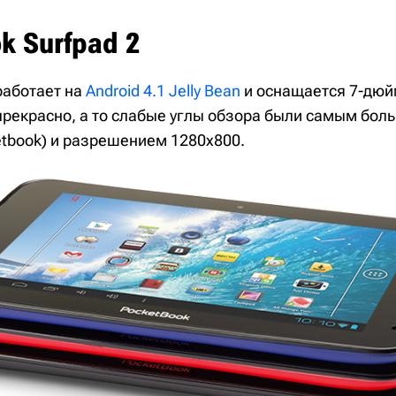
k Surfpad 2
работает на
Android 4.1 Jelly Bean
и оснащается 7-дю
(прекрасно, а то слабые углы обзора были самым бол
tbook) и разрешением 1280х800.