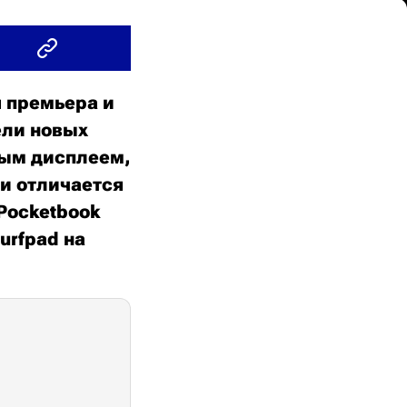
я премьера и
ели новых
тным дисплеем,
 и отличается
Pocketbook
urfpad на