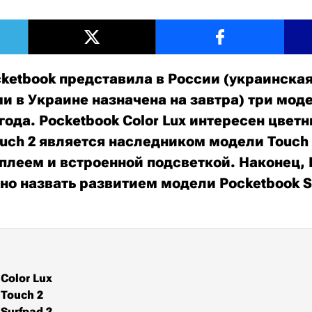
ketbook представила в России (украинска
ми в Украине назначена на завтра) три мод
года. Pocketbook Color Lux интересен цве
ouch 2 является наследником модели Touch
сплеем и встроенной подсветкой. Наконец, 
но назвать развитием модели Pocketbook S
Color Lux
 Touch 2
Surfpad 2