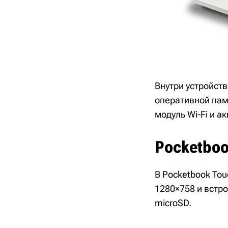
Внутри устройств
оперативной памя
модуль Wi-Fi и а
Pocketboo
В Pocketbook Tou
1280×758 и встро
microSD.