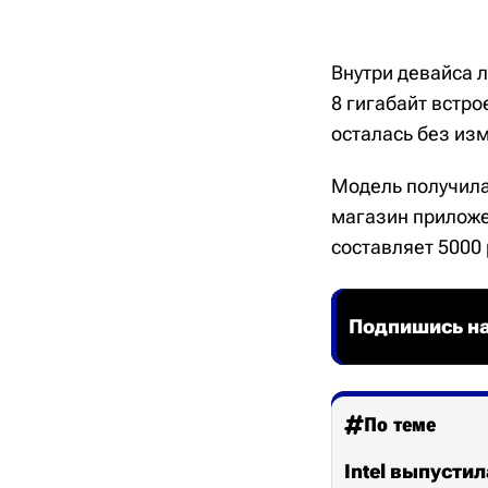
Внутри девайса л
8 гигабайт встр
осталась без из
Модель получил
магазин приложен
составляет 5000 
Подпишись на
По теме
Intel выпустил