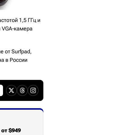
стотой 1,5 ГГц и
я VGA-камера
е от Surfpad,
на в России
 от $949