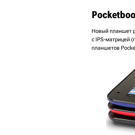
Pocketboo
Новый планшет 
с IPS-матрицей 
планшетов Pocke