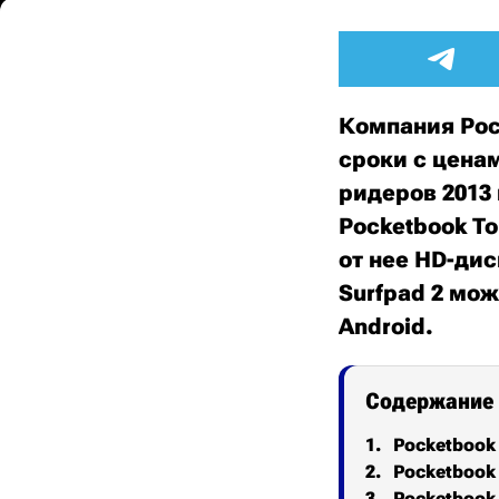
Компания Poc
сроки с цена
ридеров 2013 
Pocketbook T
от нее HD-ди
Surfpad 2 мож
Android.
Содержание
Pocketbook 
Pocketbook
Pocketbook 