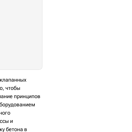
 клапанных
о, чтобы
мание принципов
оборудованием
ного
ссы и
у бетона в