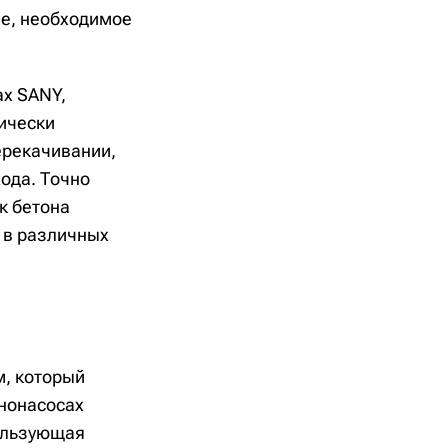
ие, необходимое
ах SANY,
ически
ерекачивании,
ода. Точно
к бетона
 в различных
, который
ононасосах
пользующая