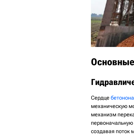
Основные
Гидравличе
Сердце
бетонона
механическую мо
механизм перека
первоначальную 
создавая поток 