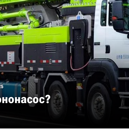
25
ононасос?