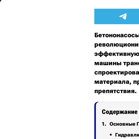
Бетононасосы
революциониз
эффективную 
машины транс
спроектиров
материала, п
препятствия.
Содержание
Основные 
Гидравли