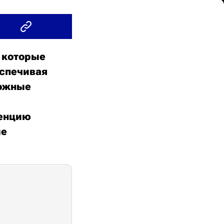
 которые
еспечивая
ложные
тенцию
ые