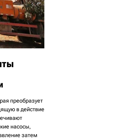
нты
и
орая преобразует
дящую в действие
печивают
кие насосы,
давление затем