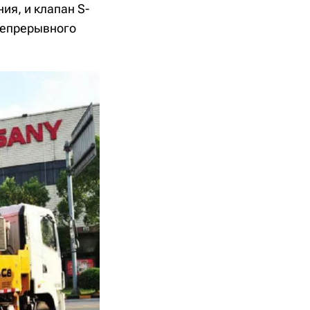
я, и клапан S-
непрерывного