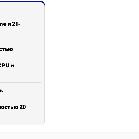
e и 21-
остью
CPU и
ь
ностью 20