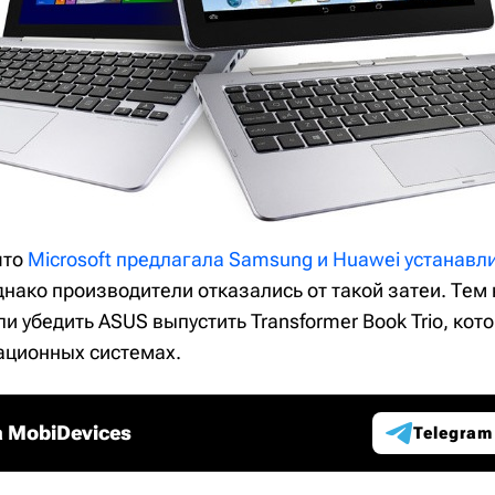
что
Microsoft предлагала Samsung и Huawei устанавл
нако производители отказались от такой затеи. Тем 
 убедить ASUS выпустить Transformer Book Trio, кот
рационных системах.
 MobiDevices
Telegram