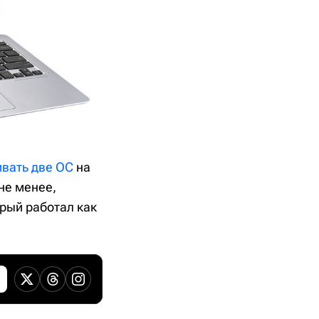
ивать две ОС
на
не менее,
орый работал как