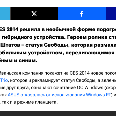
ES 2014 решила в необычной форме подогре
о гибридного устройства. Героем ролика с
Штатов – статуя Свободы, которая размах
обильным устройством, переливающимся
ёным и синим.
айваньская компания покажет на CES 2014 новое пок
Trio
, которое и рекламирует статуя Свободы, а зелен
е друг друга, означают сочетание ОС Windows (скор
 как
ASUS отказалась от использования Windows RT
) 
 так и в режиме планшета.