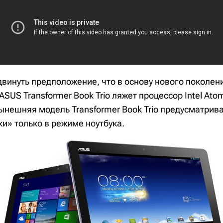
винуть предположение, что в основу нового поколен
ASUS Transformer Book Trio ляжет процессор Intel Atom
ынешняя модель Transformer Book Trio предусматрив
и» только в режиме ноутбука.