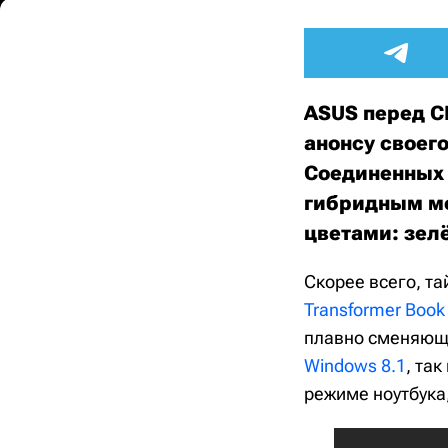
ASUS перед C
анонсу своег
Соединенных 
гибридным м
цветами: зел
Скорее всего, т
Transformer Book 
плавно сменяющи
Windows 8.1
, так
режиме ноутбука,