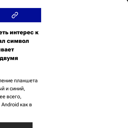
ть интерес к
тал символ
ивает
 двумя
оление планшета
ый и синий,
ее всего,
и Android как в