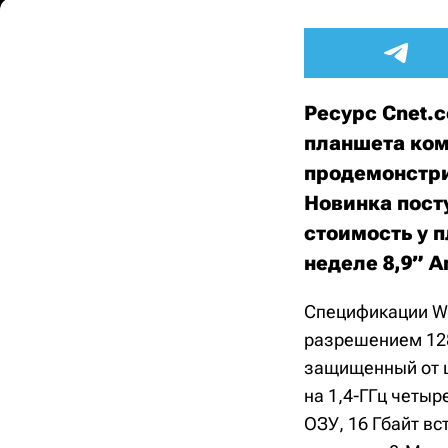
Ресурс Cnet.
планшета ком
продемонстрир
Новинка посту
стоимость у 
неделе 8,9” A
Спецификации Wi
разрешением 128
защищенный от ц
на 1,4-ГГц четыр
ОЗУ, 16 Гбайт вс