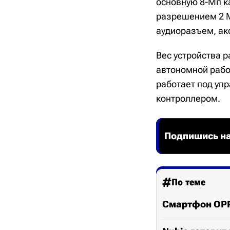
основную 8-Мп к
разрешением 2 Мп
аудиоразъем, ак
Вес устройства 
автономной рабо
работает под упр
контроллером.
Подпишись на
По теме
Смартфон OPPO