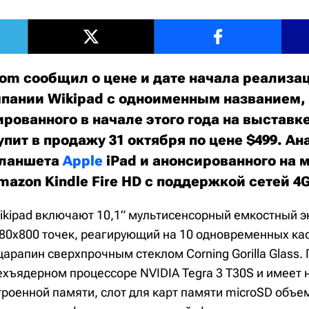
com сообщил о цене и дате начала реализа
пании Wikipad с одноименным названием,
ованного в начале этого года на выставке
пит в продажу 31 октября по цене $499. А
планшета
Apple
iPad и анонсированного на
mazon Kindle Fire HD с поддержкой сетей 4G
kipad включают 10,1” мультисенсорный емкостный э
0х800 точек, реагирующий на 10 одновременных ка
арапин сверхпрочным стеклом Corning Gorilla Glass.
ехъядерном процессоре NVIDIA Tegra 3 T30S и имеет н
троенной памяти, слот для карт памяти microSD объем