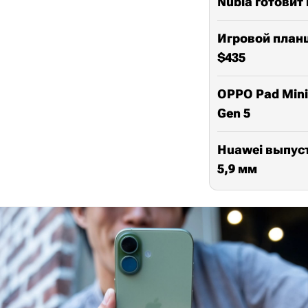
Nubia готовит
Игровой планш
$435
OPPO Pad Mini
Gen 5
Huawei выпуст
5,9 мм