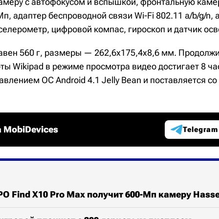
амеру с автофокусом и вспышкой, фронтальную каме
, адаптер беспроводной связи Wi-Fi 802.11 a/b/g/n, 
селерометр, цифровой компас, гироскоп и датчик ос
равен 560 г, размеры — 262,6х175,4х8,6 мм. Продолж
ты Wikipad в режиме просмотра видео достигает 8 ч
авлением ОС Android 4.1 Jelly Bean и поставляется с
 MobiDevices
Telegram
 Find X10 Pro Max получит 600-Мп камеру Hasse