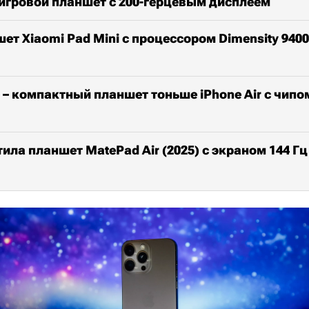
 игровой планшет с 200-герцевым дисплеем
ет Xiaomi Pad Mini с процессором Dimensity 9400
 – компактный планшет тоньше iPhone Air с чипо
ила планшет MatePad Air (2025) с экраном 144 Г