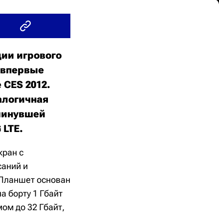
ции игрового
 впервые
 CES 2012.
налогичная
 минувшей
 LTE.
кран с
саний и
 Планшет основан
а борту 1 Гбайт
ом до 32 Гбайт,