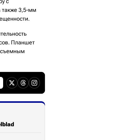
ру с
а также 3,5-мм
вещенности.
ительность
асов. Планшет
о съемным
lblad