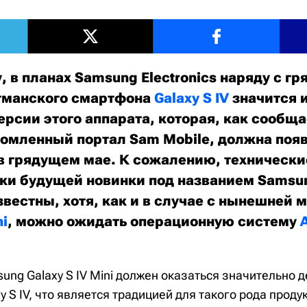
, в планах Samsung Electronics наряду с г
гманского смартфона
Galaxy S IV
значится 
ерсии этого аппарата, которая, как сообщ
омленный портал Sam Mobile, должна появ
 в грядущем мае. К сожалению, технически
ки будущей новинки под названием Samsung
звестны, хотя, как и в случае с нынешней
ni
, можно ожидать операционную систему
ung Galaxy S IV Mini должен оказаться значительно 
y S IV, что является традицией для такого рода прод