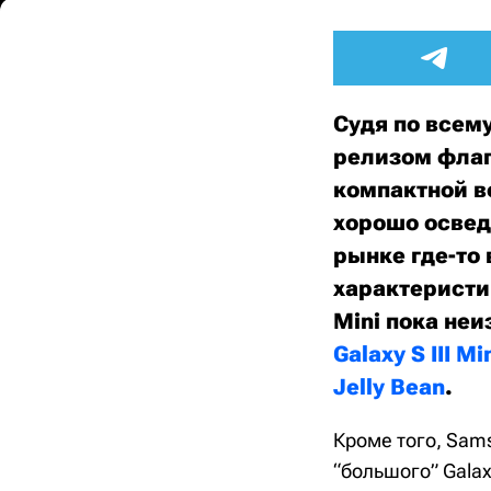
Судя по всему
релизом фла
компактной в
хорошо освед
рынке где-то
характеристи
Mini пока неи
Galaxy S III Mi
Jelly Bean
.
Кроме того, Sams
“большого” Galax