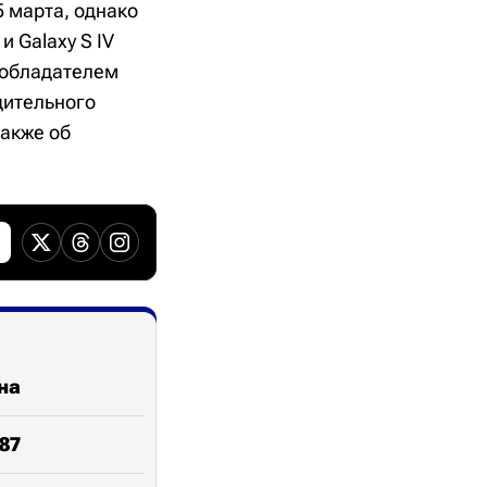
 марта, однако
и Galaxy S IV
т обладателем
дительного
акже об
на
87