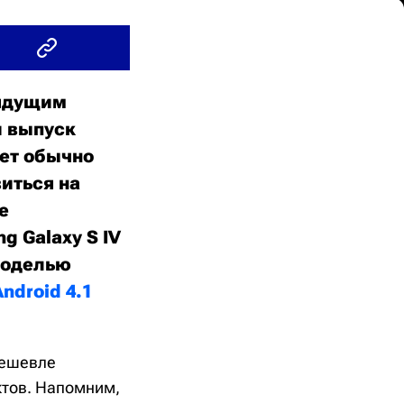
рядущим
и выпуск
ает обычно
иться на
е
 Galaxy S IV
 моделью
Android 4.1
дешевле
уктов. Напомним,