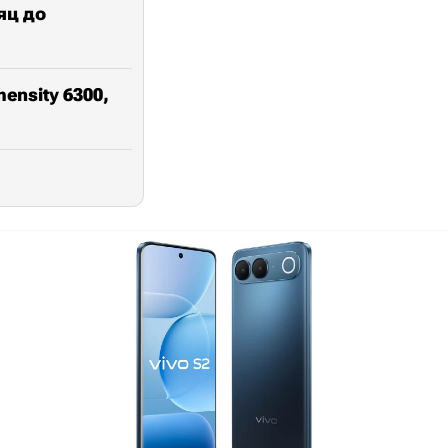
яц до
nsity 6300,