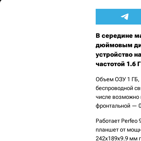
В середине ма
дюймовым дис
устройство н
частотой 1.6 
Объем ОЗУ 1 ГБ, 
беспроводной свя
числе возможно 
фронтальной — 0
Работает Perfeo
планшет от мощн
242х189х9.9 мм п