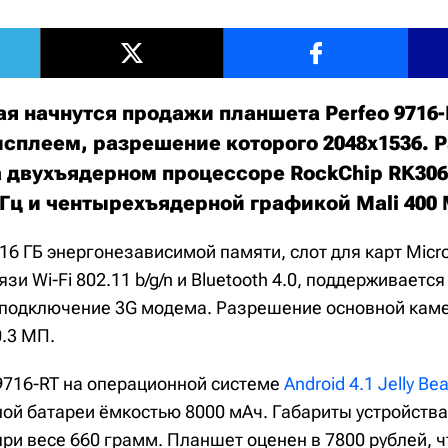
я начнутся продажи планшета Perfeo 9716-R
плеем, разрешение которого 2048х1536. Р
а двухъядерном процессоре RockChip RK306
ГГц и чентырехъядерной графикой Mali 400
16 ГБ энергонезависимой памяти, слот для карт Micr
зи Wi-Fi 802.11 b/g/n и Bluetooth 4.0, поддерживается
подключение 3G модема. Разрешение основной кам
.3 МП.
 9716-RT на операционной системе
Android 4.1 Jelly Be
ой батареи ёмкостью 8000 мАч. Габариты устройств
ри весе 660 грамм. Планшет оценен в 7800 рублей, ч