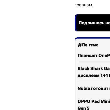
гривнам.
Подпишись на
По теме
Планшет OnePl
Black Shark G
дисплеем 144 
Nubia готовит
OPPO Pad Mini
Gen 5