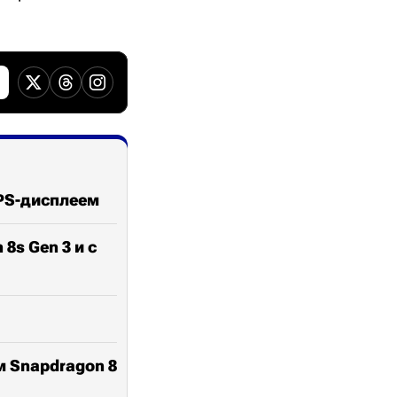
IPS-дисплеем
8s Gen 3 и с
м Snapdragon 8