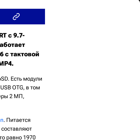
T с 9.7-
аботает
6 с тактовой
 MP4.
oSD. Есть модули
 USB OTG, в том
еры 2 МП,
an
. Питается
а составляют
то равно 1970