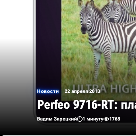
Новости
22 апреля 2013
Perfeo 9716-RT: п
Вадим Зарецкий
1 минуту
1768