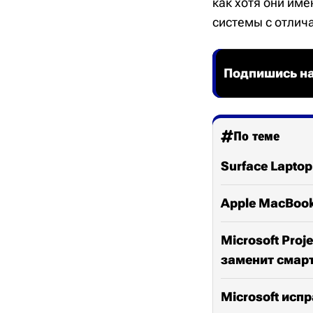
как хотя они им
системы с отли
Подпишись на
По теме
Surface Laptop
Apple MacBook
Microsoft Pro
заменит сма
Microsoft ис