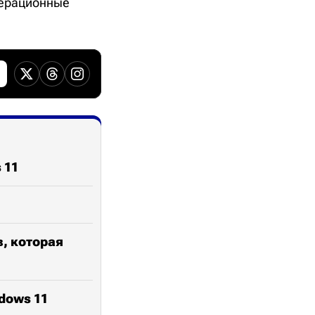
перационные
 11
в, которая
dows 11