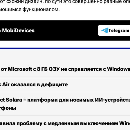
еют схожий дизайн, по сути это совершенно разные о
чающимся функционалом.
 MobiDevices
Telegram
 от Microsoft с 8 ГБ ОЗУ не справляется с Windows
 Air оказался в дефиците
ject Solara – платформа для носимых ИИ-устройст
ртфоны
правила проблему с медленным выключением Win