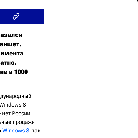
азался
аншет.
тимента
атно.
не в 1000
еждународный
Windows 8
 нет России.
льные продажи
а
Windows 8
, так