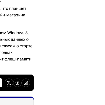
е
, что планшет
лайн-магазина
ием Windows 8,
льных данных о
 слухам о старте
 полках
айт флеш-памяти