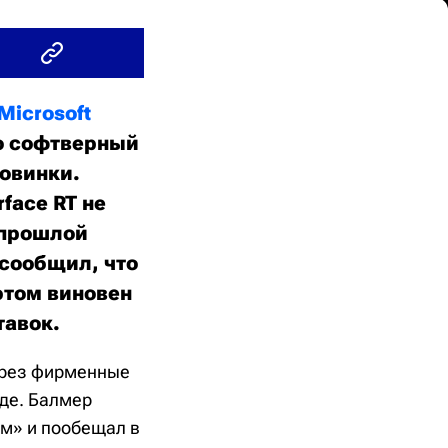
Microsoft
о софтверный
новинки.
face RT не
 прошлой
 сообщил, что
этом виновен
тавок.
ерез фирменные
аде. Балмер
ом» и пообещал в