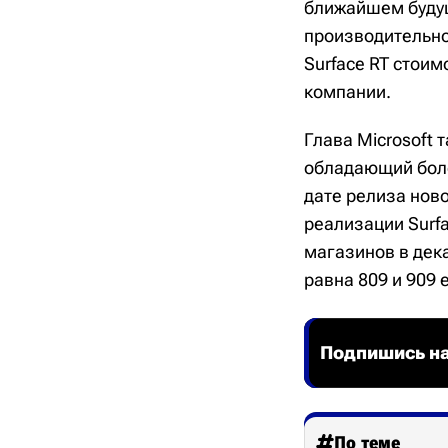
ближайшем будущ
производительно
Surface RT стоим
компании.
Глава Microsoft 
обладающий боле
дате релиза ново
реализации Surfa
магазинов в дека
равна 809 и 909 
Подпишись на
По теме