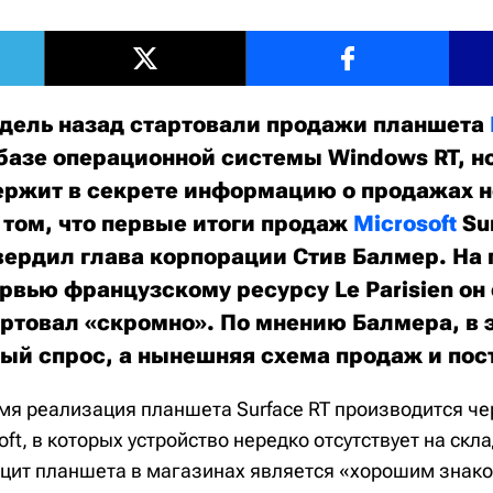
едель назад стартовали продажи планшета
базе операционной системы Windows RT, н
держит в секрете информацию о продажах 
 том, что первые итоги продаж
Microsoft
Sur
вердил глава корпорации Стив Балмер. На
рвью французскому ресурсу Le Parisien он
артовал «скромно».
По мнению Балмера, в 
бый спрос, а нынешняя схема продаж и пос
мя реализация планшета Surface RT производится ч
ft, в которых устройство нередко отсутствует на скл
ицит планшета в магазинах является «хорошим знак