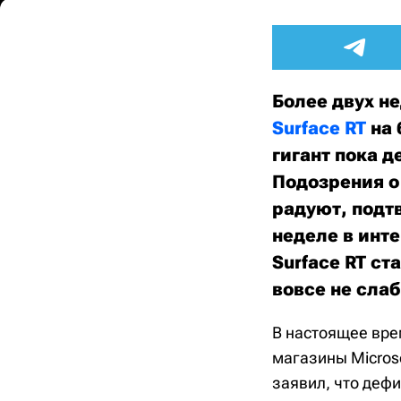
Более двух н
Surface RT
на 
гигант пока 
Подозрения о
радуют, подт
неделе в инте
Surface RT ст
вовсе не сла
В настоящее вре
магазины Microso
заявил, что деф