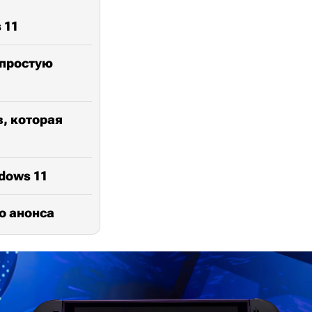
 11
 простую
в, которая
dows 11
до анонса