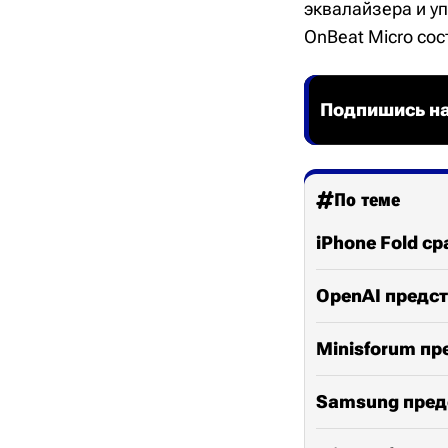
эквалайзера и у
OnBeat Micro сос
Подпишись на
По теме
iPhone Fold ср
OpenAI предст
Minisforum пр
Samsung предс