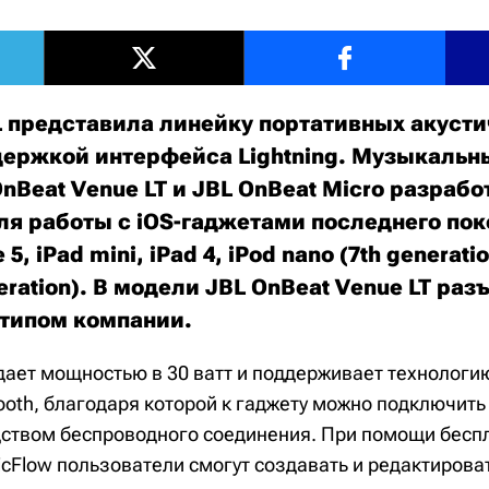
 представила линейку портативных акуст
держкой интерфейса Lightning. Музыкальн
nBeat Venue LT и JBL OnBeat Micro разраб
ля работы с iOS-гаджетами последнего пок
5, iPad mini, iPad 4, iPod nano (7th generatio
neration). В модели JBL OnBeat Venue LT раз
отипом компании.
дает мощностью в 30 ватт и поддерживает технолог
ooth, благодаря которой к гаджету можно подключить
дством беспроводного соединения. При помощи бесп
cFlow пользователи смогут создавать и редактирова