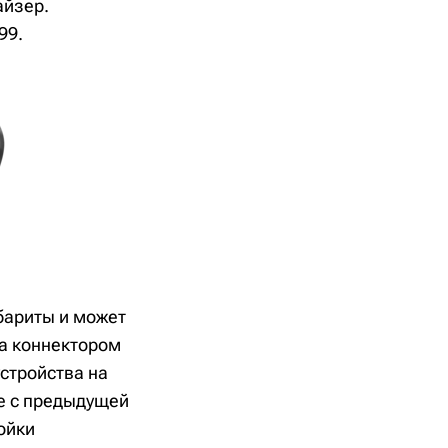
айзер.
99.
бариты и может
на коннектором
устройства на
ае с предыдущей
ойки