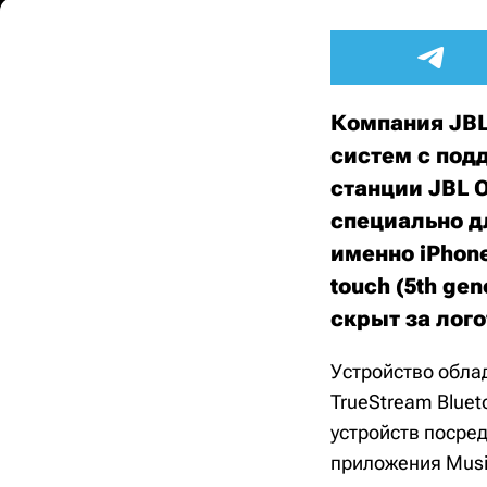
Компания JBL
систем с под
станции JBL O
специально д
именно iPhone 
touch (5th ge
скрыт за лог
Устройство обла
TrueStream Bluet
устройств посре
приложения Musi