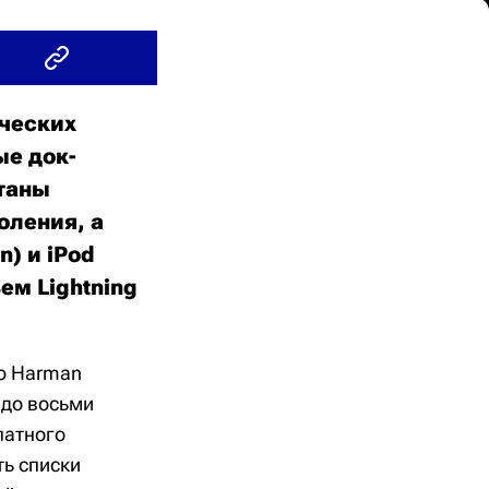
ических
ые док-
отаны
оления, а
n) и iPod
ъем Lightning
ию Harman
 до восьми
латного
ть списки