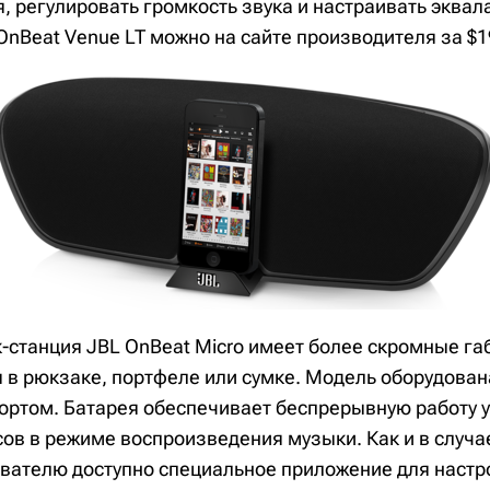
, регулировать громкость звука и настраивать эквал
OnBeat Venue LT можно на сайте производителя за $1
к-станция JBL OnBeat Micro имеет более скромные га
я в рюкзаке, портфеле или сумке. Модель оборудова
портом. Батарея обеспечивает беспрерывную работу 
сов в режиме воспроизведения музыки. Как и в случ
вателю доступно специальное приложение для настр